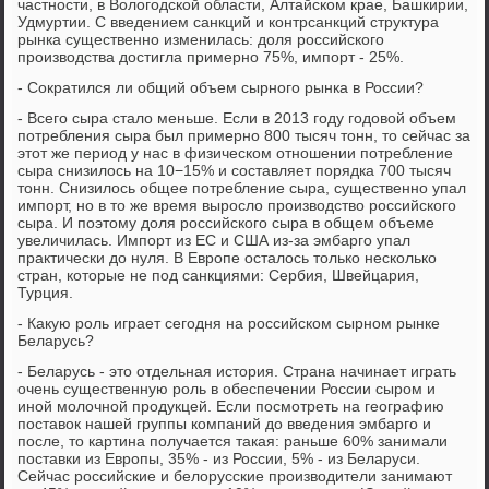
частности, в Вологодской области, Алтайском крае, Башкирии,
Удмуртии. С введением санкций и контрсанкций структура
рынка существенно изменилась: доля российского
производства достигла примерно 75%, импорт - 25%.
- Сократился ли общий объем сырного рынка в России?
- Всего сыра стало меньше. Если в 2013 году годовой объем
потребления сыра был примерно 800 тысяч тонн, то сейчас за
этот же период у нас в физическом отношении потребление
сыра снизилось на 10−15% и составляет порядка 700 тысяч
тонн. Снизилось общее потребление сыра, существенно упал
импорт, но в то же время выросло производство российского
сыра. И поэтому доля российского сыра в общем объеме
увеличилась. Импорт из ЕС и США из-за эмбарго упал
практически до нуля. В Европе осталось только несколько
стран, которые не под санкциями: Сербия, Швейцария,
Турция.
- Какую роль играет сегодня на российском сырном рынке
Беларусь?
- Беларусь - это отдельная история. Страна начинает играть
очень существенную роль в обеспечении России сыром и
иной молочной продукцей. Если посмотреть на географию
поставок нашей группы компаний до введения эмбарго и
после, то картина получается такая: раньше 60% занимали
поставки из Европы, 35% - из России, 5% - из Беларуси.
Сейчас российские и белорусские производители занимают