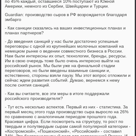
по 45% каждый, оставшиеся 10% поступают из Южной
Америки, немного из Сербии, Швейцарии и Турции.
Guardian: производство сыров в РФ возрождается благодаря
эмбарго
- Как санкции сказались на ваших инвестиционных планах и
планах партнеров?
- До введения санкций у нас были достаточно успешные
переговоры с одной из крупнейших молочных компаний на
немецком рынке о ведении совместного бизнеса в России.
Нам были интересны их опыт, технологии, бренды, ресурсы.
Им в свою очередь тоже было очень интересно выйти на
российский рынок. Мы были уже на финальной стадии
переговоров, но были введены взаимные санкции и,
естественно, стороны взяли паузу. Мы этот вопрос отложили и
сейчас ждем развития событий. Думаю, вернемся к нему
после снятия санкций.
- Как вы считаете, все эти меры в итоге поддержали
российского производителя?
- Тут есть несколько аспектов. Первый из них - статистика. За
первый месяц этого года производство сыра выросло на 26%
по сравнению с аналогичным периодом прошлого года.
Красивая цифра. Если посмотреть на структуру, то рост по
твердым и полутвердым сырам самой популярной категории -
«Костромской», «Пошехонский», «Российский» - составил