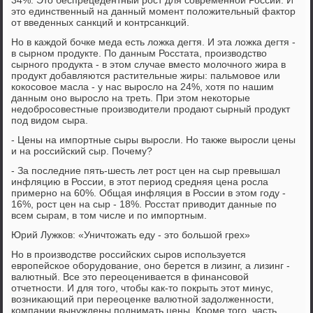
34%. Это беспрецедентный рост для современной России. И
это единственный на данный момент положительный фактор
от введенных санкций и контрсанкций.
Но в каждой бочке меда есть ложка дегтя. И эта ложка дегтя -
в сырном продукте. По данным Росстата, производство
сырного продукта - в этом случае вместо молочного жира в
продукт добавляются растительные жиры: пальмовое или
кокосовое масла - у нас выросло на 24%, хотя по нашим
данным оно выросло на треть. При этом некоторые
недобросовестные производители продают сырный продукт
под видом сыра.
- Цены на импортные сыры выросли. Но также выросли цены
и на российский сыр. Почему?
- За последние пять-шесть лет рост цен на сыр превышал
инфляцию в России, в этот период средняя цена росла
примерно на 60%. Общая инфляция в России в этом году -
16%, рост цен на сыр - 18%. Росстат приводит данные по
всем сырам, в том числе и по импортным.
Юрий Лужков: «Уничтожать еду - это большой грех»
Но в производстве российских сыров используется
европейское оборудование, оно берется в лизинг, а лизинг -
валютный. Все это переоценивается в финансовой
отчетности. И для того, чтобы как-то покрыть этот минус,
возникающий при переоценке валютной задолженности,
компании вынуждены поднимать цены. Кроме того, часть