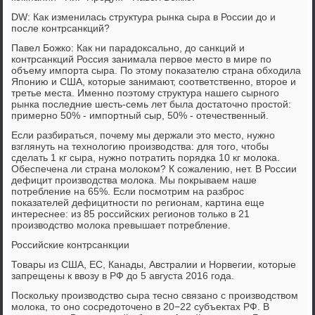
DW: Как изменилась структура рынка сыра в России до и
после контрсанкций?
Павел Божко: Как ни парадоксально, до санкций и
контрсанкций Россия занимала первое место в мире по
объему импорта сыра. По этому показателю страна обходила
Японию и США, которые занимают, соответственно, второе и
третье места. Именно поэтому структура нашего сырного
рынка последние шесть-семь лет была достаточно простой:
примерно 50% - импортный сыр, 50% - отечественный.
Если разбираться, почему мы держали это место, нужно
взглянуть на технологию производства: для того, чтобы
сделать 1 кг сыра, нужно потратить порядка 10 кг молока.
Обеспечена ли страна молоком? К сожалению, нет. В России
дефицит производства молока. Мы покрываем наше
потребление на 65%. Если посмотрим на разброс
показателей дефицитности по регионам, картина еще
интереснее: из 85 российских регионов только в 21
производство молока превышает потребление.
Российские контрсанкции
Товары из США, ЕС, Канады, Австралии и Норвегии, которые
запрещены к ввозу в РФ до 5 августа 2016 года.
Поскольку производство сыра тесно связано с производством
молока, то оно сосредоточено в 20−22 субъектах РФ. В