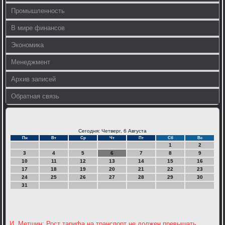
Промышленность
В мире финансов
Экономика
Менеджмент
Архив записей
Обратная связь
Сегодня: Четверг, 6 Августа
Пн
Вт
Ср
Чт
Пт
Сб
Вс
1
2
3
4
5
6
7
8
9
10
11
12
13
14
15
16
17
18
19
20
21
22
23
24
25
26
27
28
29
30
31
И. Метшин: Рост тарифа на транспорт не должен превышать