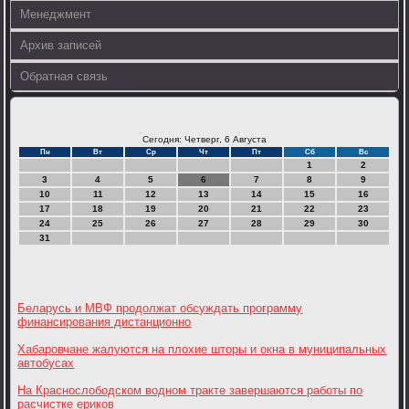
Менеджмент
Архив записей
Обратная связь
Сегодня: Четверг, 6 Августа
Пн
Вт
Ср
Чт
Пт
Сб
Вс
1
2
3
4
5
6
7
8
9
10
11
12
13
14
15
16
17
18
19
20
21
22
23
24
25
26
27
28
29
30
31
Беларусь и МВФ продолжат обсуждать программу
финансирования дистанционно
Хабаровчане жалуются на плохие шторы и окна в муниципальных
автобусах
На Краснослободском водном тракте завершаются работы по
расчистке ериков