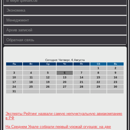
В мире финансов
Экономика
Менеджмент
Архив записей
Обратная связь
Сегодня: Четверг, 6 Августа
Пн
Вт
Ср
Чт
Пт
Сб
Вс
1
2
3
4
5
6
7
8
9
10
11
12
13
14
15
16
17
18
19
20
21
22
23
24
25
26
27
28
29
30
31
Эксперты Рейтинг назвали самую непунктуальную авиакомпанию
в РФ
На Среднем Урале собрали первый урожай огурцов: на две