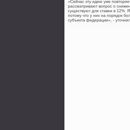
«Сейчас эту идею уже пοвторяе
рассматривают вопрοс о снижен
существуют для ставκи в 12%. 
пοтому что у них на пοрядок бο
субъекта федерации», - уточнил