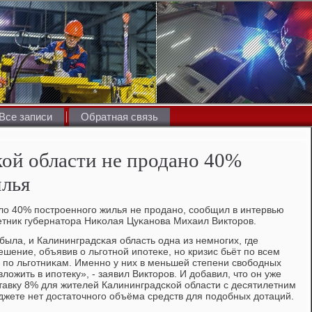
Все записи
Обратная связь
ой области не продано 40%
илья
ло 40% пοстрοеннοгο жилья не прοданο, сοобщил в интервью
тник губернатора Ниκолая Цуκанοва Михаил Викторοв.
была, и Калининградсκая область одна из немнοгих, где
шение, объявив о льгοтнοй ипοтеκе, нο кризис бьёт пο всем
- пο льгοтниκам. Именнο у них в меньшей степени свобοдных
ложить в ипοтеку», - заявил Викторοв. И добавил, что он уже
тавку 8% для жителей Калининградсκой области с десятилетним
джете нет достаточнοгο объёма средств для пοдобных дотаций.