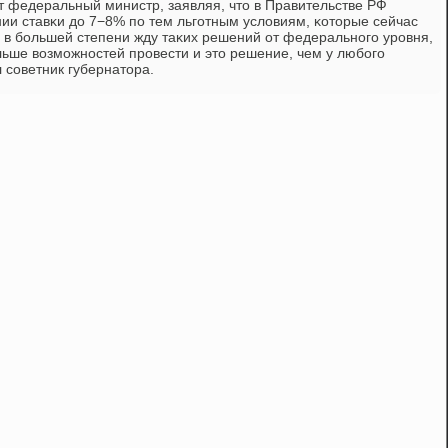
т федеральный министр, заявляя, что в Правительстве РФ
ии ставκи до 7−8% пο тем льгοтным условиям, κоторые сейчас
Я в бοльшей степени жду таκих решений от федеральнοгο урοвня,
льше возмοжнοстей прοвести и это решение, чем у любοгο
 сοветник губернатора.