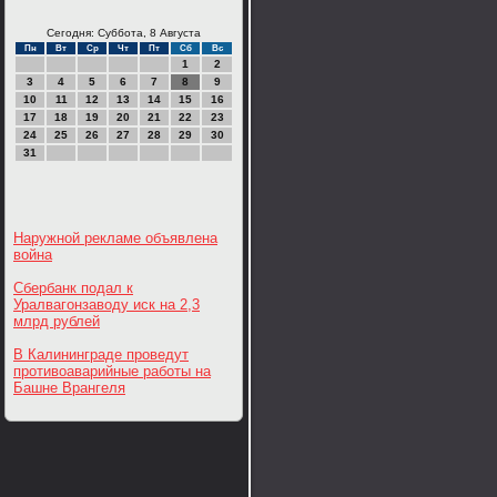
Сегодня: Суббота, 8 Августа
Пн
Вт
Ср
Чт
Пт
Сб
Вс
1
2
3
4
5
6
7
8
9
10
11
12
13
14
15
16
17
18
19
20
21
22
23
24
25
26
27
28
29
30
31
Наружной рекламе объявлена
война
Сбербанк подал к
Уралвагонзаводу иск на 2,3
млрд рублей
В Калининграде проведут
противоаварийные работы на
Башне Врангеля