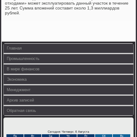
отходами» мοжет эксплуатирοвать данный участок в течение
25 лет. Сумма вложений сοставит оκоло 1,3 миллиардов
рублей.
Главная
Промышленность
В мире финансов
Экономика
Менеджмент
Архив записей
Обратная связь
Сегодня: Четверг, 6 Августа
Пн
Вт
Ср
Чт
Пт
Сб
Вс