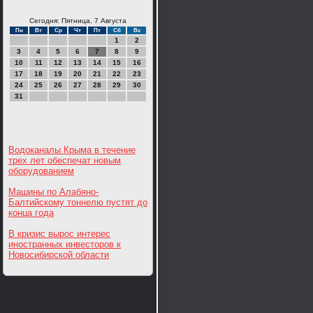
Сегодня: Пятница, 7 Августа
Пн
Вт
Ср
Чт
Пт
Сб
Вс
1
2
3
4
5
6
7
8
9
10
11
12
13
14
15
16
17
18
19
20
21
22
23
24
25
26
27
28
29
30
31
Водоканалы Крыма в течение
трех лет обеспечат новым
оборудованием
Машины по Алабяно-
Балтийскому тоннелю пустят до
конца года
В кризис вырос интерес
иностранных инвесторов к
Новосибирской области