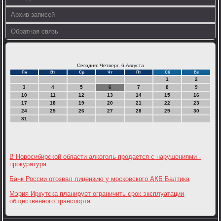
Архив записей
Обратная связь
Сегодня: Четверг, 6 Августа
Пн
Вт
Ср
Чт
Пт
Сб
Вс
1
2
3
4
5
6
7
8
9
10
11
12
13
14
15
16
17
18
19
20
21
22
23
24
25
26
27
28
29
30
31
В Новосибирской области алкоголь продается с нарушениями -
прокуратура
Банк России отозвал лицензию у московского АКБ Балтика
Мэрия Иркутска планирует ограничить срок эксплуатации
общественного транспорта