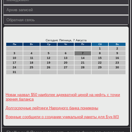
Архив записей
Обратная связь
Сегодня: Пятница, 7 Августа
Пн
Вт
Ср
Чт
Пт
Сб
Вс
1
2
3
4
5
6
7
8
9
10
11
12
13
14
15
16
17
18
19
20
21
22
23
24
25
26
27
28
29
30
31
Новак назвал $50 наиболее адекватной ценой на нефть с точки
зрения баланса
Долгосрочные рейтинги Народного банка понижены
Военные сообщили о создании уникальной ракеты для Бук-М3