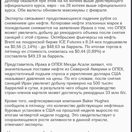
Доллар оказался при этом на 48 копеек выше действующего
официального курса, евро - на 28 копеек выше официального
курса. Обе валюты обновили максимумы с февраля.
Эксперты связывают продолжающееся падение рубля со
снижением цен нефти. Котировки нефти эталонных марок в
понедельник снижаются на заявлении Ирана о том, что ОПЕК
может увеличить добычу до рекордного объема после снятия
санкций с этой страны. Октябрьские фьючерсы на нефть
Brent на лондонской бирже ICE Futures к 8:24 мск подешевели
на $0,56 (1,14%) - до $48,63 за баррель. По итогам торгов в
пятницу их стоимость снизилась на $0,44 (0,89%) и
составляла $49,19 за баррель.
Представитель Ирака в ОПЕК Мехди Асали заявил, что
значительные поставки нефти из Северной Америки и ОПЕК,
недостаточный подъем спроса и укрепление доллара США
оказывают давление на цены. По его словам, после снятия
санкций Иран увеличит добычу примерно на 500 тысяч
баррелей в сутки, в результате чего общее производство
стран-членов картеля может достигнуть рекордных 33 млн б/с.
Кроме того, нефтесервисная компания Baker Hughes
сообщила в пятницу, что количество действующих нефтяных
буровых установок в США на прошлой неделе выросло по
итогам четвертой недели подряд. Это свидетельствует о
сохраняющемся росте активности в данной отрасли,
отмечают эксперты.