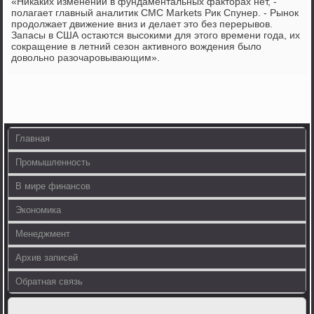
«Никаких изменений в фундаментальных факторах нет, -
полагает главный аналитик CMC Markets Рик Спунер. - Рынок
продолжает движение вниз и делает это без перерывов.
Запасы в США остаются высокими для этого времени года, их
сокращение в летний сезон активного вождения было
довольно разочаровывающим».
Главная
Промышленность
В мире финансов
Экономика
Менеджмент
Архив записей
Обратная связь