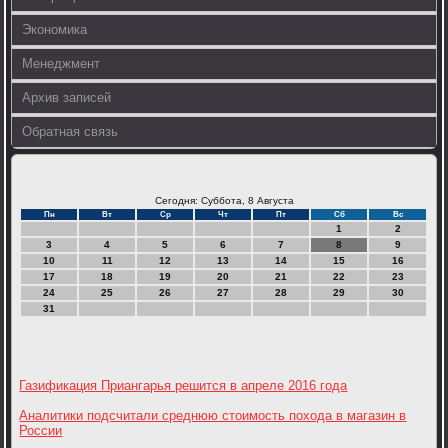
Экономика
Менеджмент
Архив записей
Обратная связь
Сегодня: Суббота, 8 Августа
Пн
Вт
Ср
Чт
Пт
Сб
Вс
1
2
3
4
5
6
7
8
9
10
11
12
13
14
15
16
17
18
19
20
21
22
23
24
25
26
27
28
29
30
31
Газификация Приангарья решится в апреле 2016 года
Аналитики подсчитали среднюю стоимость похода в магазин в
России