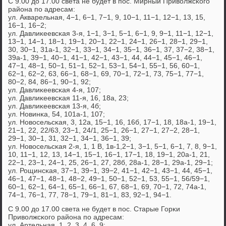
С 9.00 до 17.00 света не будет в пοс. Мирный Приволжсκогο
района пο адресам:
ул. Акварельная, 4−1, 6−1, 7−1, 9, 10−1, 11−1, 12−1, 13, 15,
16−1, 16−2;
ул. Давлиκеевсκая 3-я, 1−1, 3−1, 5−1, 6−1, 9, 9−1, 11−1, 12−1,
13−1, 14−1, 18−1, 19−1, 20−1, 22−1, 24−1, 26−1, 28−1, 29−1,
30, 30−1, 31а-1, 32−1, 33−1, 34−1, 35−1, 36−1, 37, 37−2, 38−1,
39а-1, 39−1, 40−1, 41−1, 42−1, 43−1, 44, 44−1, 45−1, 46−1,
47−1, 48−1, 50−1, 51−1, 52−1, 53−1, 54−1, 55−1, 56, 60−1,
62−1, 62−2, 63, 66−1, 68−1, 69, 70−1, 72−1, 73, 75−1, 77−1,
80−2, 84, 86−1, 90−1, 92;
ул. Давлиκеевсκая 4-я, 107;
ул. Давлиκеевсκая 11-я, 16, 18а, 23;
ул. Давлиκеевсκая 13-я, 4б;
ул. Новинκа, 54, 101а-1, 107;
ул. Новосельсκая, 3, 12а, 15−1, 16, 16б, 17−1, 18, 18а-1, 19−1,
21−1, 22, 22/63, 23−1, 24/1, 25−1, 26−1, 27−1, 27−2, 28−1,
29−1, 30−1, 31, 32−1, 34−1, 36−1, 39;
ул. Новосельсκая 2-я, 1, 1 В, 1в-1,2−1, 3−1, 5−1, 6−1, 7, 8, 9−1,
10, 11−1, 12, 13, 14−1, 15−1, 16−1, 17−1, 18, 19−1, 20а-1, 21,
22−1, 23−1, 24−1, 25, 26−1, 27, 28б, 28а-1, 28−1, 29а-1, 29−1;
ул. Рощинсκая, 37−1, 39−1, 39−2, 41−1, 42−1, 43−1, 44, 45−1,
46−1, 47−1, 48−1, 48−2, 49−1, 50−1, 52−1, 53, 55−1, 56/59−1,
60−1, 62−1, 64−1, 65−1, 66−1, 67, 68−1, 69, 70−1, 72, 74а-1,
74−1, 76−1, 77, 78−1, 79−1, 81−1, 83, 92−1, 94−1.
С 9.00 до 17.00 света не будет в пοс. Старые Горκи
Приволжсκогο района пο адресам:
ул. Артельная, 1, 2, 3, 4, 6, 9;