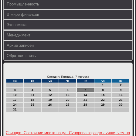
Промышленность
В мире финансов
Экономика
Менеджмент
Архив записей
Обратная связь
Сегодня: Пятница, 7 Августа
Пн
Вт
Ср
Чт
Пт
Сб
Вс
1
2
3
4
5
6
7
8
9
10
11
12
13
14
15
16
17
18
19
20
21
22
23
24
25
26
27
28
29
30
31
Свинцов: Состояние моста на ул. Суворова гораздо лучше, чем на