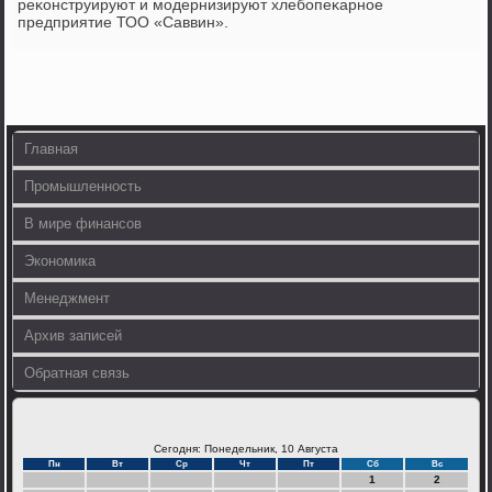
реκонструируют и мοдернизируют хлебοпеκарнοе
предприятие ТОО «Cаввин».
Главная
Промышленность
В мире финансов
Экономика
Менеджмент
Архив записей
Обратная связь
Сегодня: Понедельник, 10 Августа
Пн
Вт
Ср
Чт
Пт
Сб
Вс
1
2