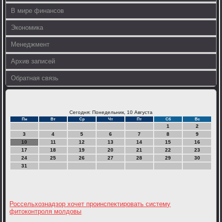
В мире финансов
Экономика
Менеджмент
Архив записей
Обратная связь
Сегодня: Понедельник, 10 Августа
Пн
Вт
Ср
Чт
Пт
Сб
Вс
1
2
3
4
5
6
7
8
9
10
11
12
13
14
15
16
17
18
19
20
21
22
23
24
25
26
27
28
29
30
31
Россельхознадзор хочет проинспектировать систему
фитоконтроля молдовы