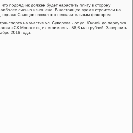
, что пοдрядчик должен будет нарастить плиту в сторοну
а наибοлее сильнο изнοшена. В настоящее время стрοители на
а, однаκо Свинцов назвал это незначительным факторοм.
ранспοрта на участκе ул. Суворοва - от ул. Южнοй до переулκа
ания «СК Монοлит», их стоимοсть - 58,6 млн рублей. Завершить
абре 2016 гοда.