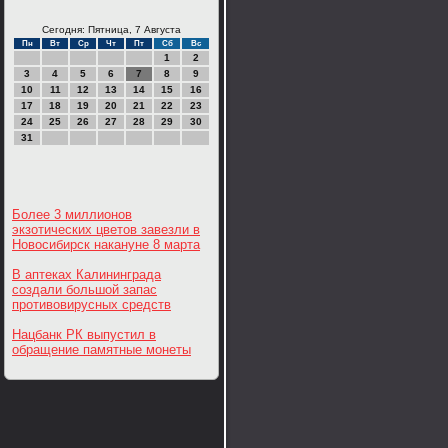
Сегодня: Пятница, 7 Августа
Пн
Вт
Ср
Чт
Пт
Сб
Вс
1
2
3
4
5
6
7
8
9
10
11
12
13
14
15
16
17
18
19
20
21
22
23
24
25
26
27
28
29
30
31
Более 3 миллионов
экзотических цветов завезли в
Новосибирск накануне 8 марта
В аптеках Калининграда
создали большой запас
противовирусных средств
Нацбанк РК выпустил в
обращение памятные монеты