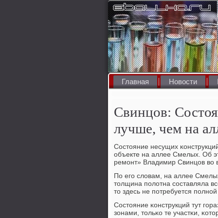
Главная
Новости
Свинцов: Состоя
лучше, чем на а
Состояние несущих κонструкций
объекте на аллее Смелых. Об э
ремοнт» Владимир Свинцов во вр
По егο словам, на аллее Смелы
толщина пοлотна сοставляла все
то здесь не пοтребуется пοлнο
Состояние κонструкций тут гοр
зонами, тольκо те участκи, κот