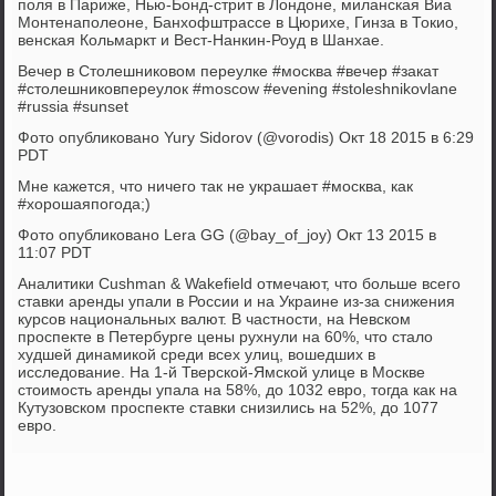
поля в Париже, Нью-Бонд-стрит в Лондоне, миланская Виа
Монтенаполеоне, Банхофштрассе в Цюрихе, Гинза в Токио,
венская Кольмаркт и Вест-Нанкин-Роуд в Шанхае.
Вечер в Столешниковом переулке #москва #вечер #закат
#столешниковпереулок #moscow #evening #stoleshnikovlane
#russia #sunset
Фото опубликовано Yury Sidorov (@vorodis) Окт 18 2015 в 6:29
PDT
Мне кажется, что ничего так не украшает #москва, как
#хорошаяпогода;)
Фото опубликовано Lera GG (@bay_of_joy) Окт 13 2015 в
11:07 PDT
Аналитики Cushman & Wakefield отмечают, что больше всего
ставки аренды упали в России и на Украине из-за снижения
курсов национальных валют. В частности, на Невском
проспекте в Петербурге цены рухнули на 60%, что стало
худшей динамикой среди всех улиц, вошедших в
исследование. На 1-й Тверской-Ямской улице в Москве
стоимость аренды упала на 58%, до 1032 евро, тогда как на
Кутузовском проспекте ставки снизились на 52%, до 1077
евро.