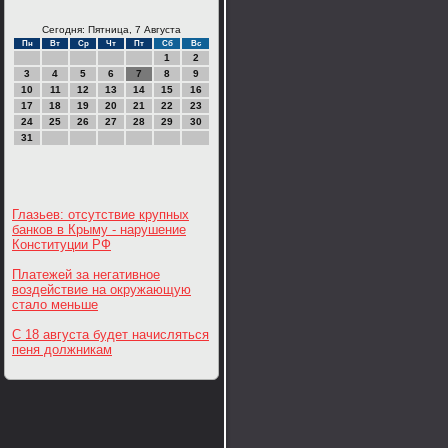
Сегодня: Пятница, 7 Августа
Пн
Вт
Ср
Чт
Пт
Сб
Вс
1
2
3
4
5
6
7
8
9
10
11
12
13
14
15
16
17
18
19
20
21
22
23
24
25
26
27
28
29
30
31
Глазьев: отсутствие крупных
банков в Крыму - нарушение
Конституции РФ
Платежей за негативное
воздействие на окружающую
стало меньше
С 18 августа будет начисляться
пеня должникам