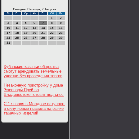
Сегодня: Пятница, 7 Августа
Пн
Вт
Ср
Чт
Пт
Сб
Вс
1
2
3
4
5
6
7
8
9
10
11
12
13
14
15
16
17
18
19
20
21
22
23
24
25
26
27
28
29
30
31
Кубанские казачьи общества
смогут арендовать земельные
участки без проведения торгов
Незаконную пристройку у дома
Элеоноры Прей во
Владивостоке готовят под снос
С 1 января в Молдове вступают
в силу новые правила на рынке
табачных изделий