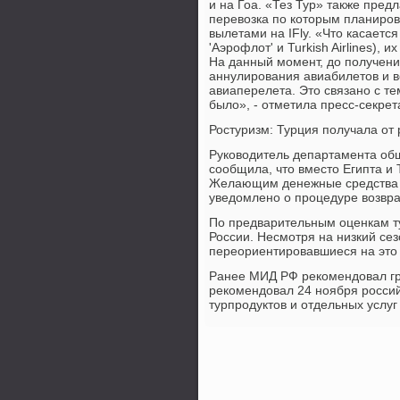
и на Гоа. «Тез Тур» также пред
перевозка по которым планиров
вылетами на IFly. «Что касаетс
'Аэрофлот' и Turkish Airlines),
На данный момент, до получени
аннулирования авиабилетов и в
авиаперелета. Это связано с т
было», - отметила пресс-секре
Ростуризм: Турция получала от 
Руководитель департамента общ
сообщила, что вместо Египта и 
Желающим денежные средства б
уведомлено о процедуре возвра
По предварительным оценкам ту
России. Несмотря на низкий сез
переориентировавшиеся на это 
Ранее МИД РФ рекомендовал гр
рекомендовал 24 ноября росси
турпродуктов и отдельных услуг