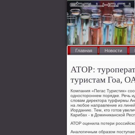
Главная
Новости
АТОР: туропера
туристам Гоа, О
Компания «Пегас Туристик» соо
одностороннем порядке. Речь и
словам директора турфирмы Ан
на любое направление из линей
Иорданию. Тем, кто готов увели
Карибах - в Доминиканской Рес
АТОР оценила потери российско
Аналогичным образом поступает