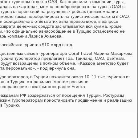
лагает туристам отдых в ОАЭ. Как пояснили в компании, туры,
алась на чартерах, можно перебронировать на туры в ОАЭ с
я туров с перевозкой на регулярных рейсах (авиакомпании
 их можно также перебронировать на туристические пакеты в ОАЭ.
я официального ответа этих авиаперевозчиков, в вопросе
озврата денежных средств засчитывается вся сумма, кроме
ем, что официально авиасообщение в Турцию остановлено не
тарь компании Лариса Аханова.
российских туристов $10 млрд в год
ественных связей туроператора Coral Travel Марина Макаркова
Турции туроператор предлагает Гоа, Таиланд, ОАЭ, Вьетнам.
удут возвращены в полном объеме. «Каждое агентство будет
та персонально», - подчеркнула она.
роператоров, в Турции находится около 10−11 тыс. туристов из
он, в Турцию отправились многие россияне,
направление с «закрытого» ранее Египта.
ажданам РФ воздержаться от посещения Турции. Ростуризм
йским туроператорам приостановить продвижение и реализацию
 в Турцию.