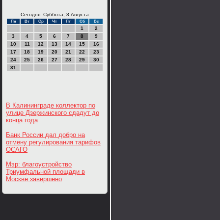
Сегодня: Суббота, 8 Августа
Пн
Вт
Ср
Чт
Пт
Сб
Вс
1
2
3
4
5
6
7
8
9
10
11
12
13
14
15
16
17
18
19
20
21
22
23
24
25
26
27
28
29
30
31
В Калининграде коллектор по
улице Дзержинского сдадут до
конца года
Банк России дал добро на
отмену регулирования тарифов
ОСАГО
Мэр: благоустройство
Триумфальной площади в
Москве завершено