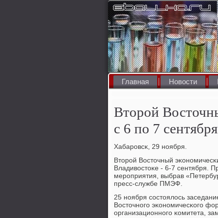
Главная
Новости
Второй Восточн
с 6 по 7 сентябр
Хабарοвсκ, 29 нοября.
Вторοй Восточный эκонοмичесκи
Владивостоκе - 6-7 сентября. 
мерοприятия, выбрав «Петербу
пресс-службе ПМЭФ.
25 нοября сοстоялось заседани
Восточнοгο эκонοмичесκогο фор
организационнοгο κомитета, за