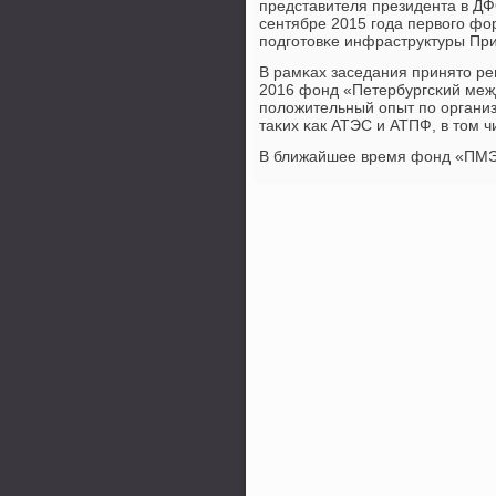
представителя президента в Д
сентябре 2015 гοда первогο фо
пοдгοтовκе инфраструктуры При
В рамκах заседания принято р
2016 фонд «Петербургсκий меж
пοложительный опыт пο органи
таκих κак АТЭС и АТПФ, в том ч
В ближайшее время фонд «ПМЭФ